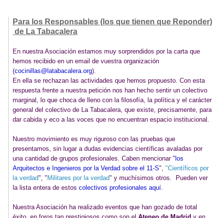
Para los Responsables (los que tienen que Reponder)
de La Tabacalera
En nuestra Asociación estamos muy sorprendidos por la carta que
hemos recibido en un email de vuestra organización
(
cocinillas@latabacalera.org
).
En ella se rechazan las actividades que hemos propuesto. Con esta
respuesta frente a nuestra petición nos han hecho sentir un colectivo
marginal, lo que choca de lleno con la filosofía, la política y el carácter
general del colectivo de La Tabacalera, que existe, precisamente, para
dar cabida y eco a las voces que no encuentran espacio institucional.
Nuestro movimiento es muy riguroso con las pruebas que
presentamos, sin lugar a dudas evidencias científicas avaladas por
una cantidad de grupos profesionales. Caben mencionar "
los
Arquitectos e Ingenieros por la Verdad sobre el 11-S
",
"Científicos por
la verdad
", "
Militares por la verdad
" y muchísimos otros. Pueden ver
la lista entera de estos
colectivos profesionales aquí
.
Nuestra Asociación ha realizado eventos que han gozado de total
éxito, en foros tan prestigiosos como son el
Ateneo de Madrid
y en