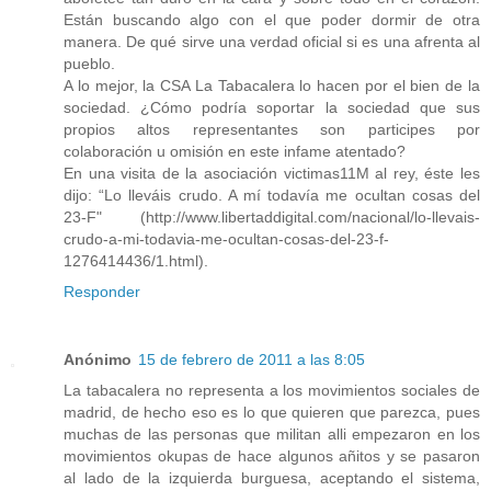
Están buscando algo con el que poder dormir de otra
manera. De qué sirve una verdad oficial si es una afrenta al
pueblo.
A lo mejor, la CSA La Tabacalera lo hacen por el bien de la
sociedad. ¿Cómo podría soportar la sociedad que sus
propios altos representantes son participes por
colaboración u omisión en este infame atentado?
En una visita de la asociación victimas11M al rey, éste les
dijo: “Lo lleváis crudo. A mí todavía me ocultan cosas del
23-F" (http://www.libertaddigital.com/nacional/lo-llevais-
crudo-a-mi-todavia-me-ocultan-cosas-del-23-f-
1276414436/1.html).
Responder
Anónimo
15 de febrero de 2011 a las 8:05
La tabacalera no representa a los movimientos sociales de
madrid, de hecho eso es lo que quieren que parezca, pues
muchas de las personas que militan alli empezaron en los
movimientos okupas de hace algunos añitos y se pasaron
al lado de la izquierda burguesa, aceptando el sistema,