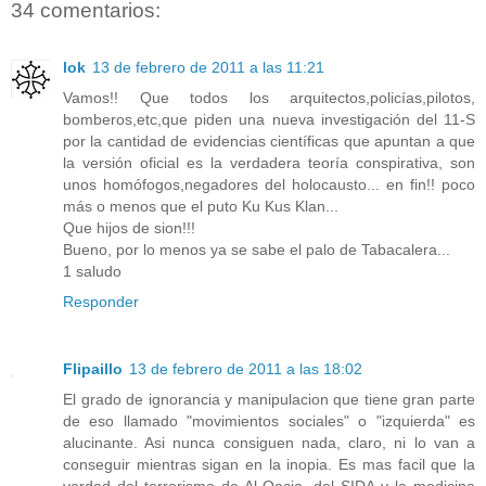
34 comentarios:
lok
13 de febrero de 2011 a las 11:21
Vamos!! Que todos los arquitectos,policías,pilotos,
bomberos,etc,que piden una nueva investigación del 11-S
por la cantidad de evidencias científicas que apuntan a que
la versión oficial es la verdadera teoría conspirativa, son
unos homófogos,negadores del holocausto... en fin!! poco
más o menos que el puto Ku Kus Klan...
Que hijos de sion!!!
Bueno, por lo menos ya se sabe el palo de Tabacalera...
1 saludo
Responder
Flipaillo
13 de febrero de 2011 a las 18:02
El grado de ignorancia y manipulacion que tiene gran parte
de eso llamado "movimientos sociales" o "izquierda" es
alucinante. Asi nunca consiguen nada, claro, ni lo van a
conseguir mientras sigan en la inopia. Es mas facil que la
verdad del terrorismo de Al Qacia, del SIDA y la medicina