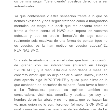
os permite seguir "defendiendo" vuestros derechos a ser
antinaturales.
Ya que confesaréis vuestra sensacion frente a lo que os
hemos explicado y nos seguis tratando como a marginados
mentales, os tengo que decir que me encanta estar de
frente a frente contra el NWO que impera en vuestras
cabezas y que os creeis libertariAs de algo cuando
realmente sois escalvas de una forma de pensar (que no
es vuestra, os la han metido en vuestra cabeza):EL
FEMINAZISMO.
Si a esto le añadimos que en el video que tuvimos ocasión
de grabar con mi intervencion (buscad en Google
"SIONGATE"), y la respuesta que hubo desde la mesa, en
concreto Victor -que no dejo hablar a David Bravo-, cuando
éste aprecio algo IMPORTANTE y quiso puntualizar en lo
que acababan de escuchar de mi parte, flaco favor a hecho
a La Tabacalera porque su opinion tambien es
censuradora, victimista, amarilla y sexista -yo soy un
hombre de arriba abajo y no me gusta que se hagan las
victimas quien no lo son, llorones- (el mejor SIONISMO al
uso), como las mejores practicas de los defensores de los