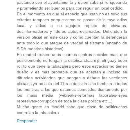
pactando con el ayuntamiento y quien sabe si lloriqueando
y prometiendo ser buenos para conseguir un local cedido.
En el momento en que el espacio que usan no es suyo sus
criterios tampoco porque como se pasen de la raya adios
local y adios a su agujero repleto de chivatos,
desinformadores y líderes autoproclamados. Defienden la
version oficial en este caso y como cuentan la defenderan
ante todo lo que ataque de verdad al sistema (engaño de
SIDA-mentiras historicas).
En madrid existen unos cuantos centros sociales mas, que
posiblemente no tengan la estetica chachi-piruli-guay-buen
rollito que tiene la tabacalera pero esos espacios no tienen
dueño y es mas probable que se acepten e incluso se
difundan actividades que pongan a debate las versiones
oficiales ya no solo del 11-s o del sida sino tambien a todas
las mentiras a las que estamos sometidos diariamente por
los mass media (wikileaks-reformas laborales-leyes
represivas-corrupcion de toda la clase politica etc...)
Mucha gente en madrid sabe que clase de politicuchos
controlan la tabacalera...
Responder