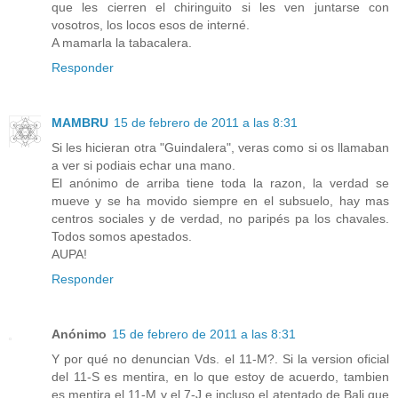
que les cierren el chiringuito si les ven juntarse con
vosotros, los locos esos de interné.
A mamarla la tabacalera.
Responder
MAMBRU
15 de febrero de 2011 a las 8:31
Si les hicieran otra "Guindalera", veras como si os llamaban
a ver si podiais echar una mano.
El anónimo de arriba tiene toda la razon, la verdad se
mueve y se ha movido siempre en el subsuelo, hay mas
centros sociales y de verdad, no paripés pa los chavales.
Todos somos apestados.
AUPA!
Responder
Anónimo
15 de febrero de 2011 a las 8:31
Y por qué no denuncian Vds. el 11-M?. Si la version oficial
del 11-S es mentira, en lo que estoy de acuerdo, tambien
es mentira el 11-M y el 7-J e incluso el atentado de Bali que