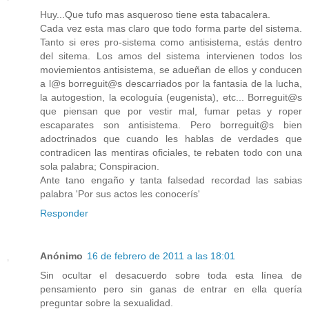
Huy...Que tufo mas asqueroso tiene esta tabacalera.
Cada vez esta mas claro que todo forma parte del sistema.
Tanto si eres pro-sistema como antisistema, estás dentro
del sitema. Los amos del sistema intervienen todos los
moviemientos antisistema, se adueñan de ellos y conducen
a l@s borreguit@s descarriados por la fantasia de la lucha,
la autogestion, la ecologuía (eugenista), etc... Borreguit@s
que piensan que por vestir mal, fumar petas y roper
escaparates son antisistema. Pero borreguit@s bien
adoctrinados que cuando les hablas de verdades que
contradicen las mentiras oficiales, te rebaten todo con una
sola palabra; Conspiracion.
Ante tano engaño y tanta falsedad recordad las sabias
palabra 'Por sus actos les conocerís'
Responder
Anónimo
16 de febrero de 2011 a las 18:01
Sin ocultar el desacuerdo sobre toda esta línea de
pensamiento pero sin ganas de entrar en ella quería
preguntar sobre la sexualidad.