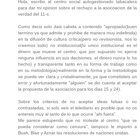
Hola, escribo al centro social autogestionado tabacalera
para dar mi opinion sobre el rechazo a la asocoacion de la
verdad del 11-s.
Como decis solo dais cabida a contenido "apropiado(buen
termino ya que admite y prohibe de manera muy indefinida)
en la difusión de cultura crítica(pero no revisionista, nos lo
creemos todo) no institucional(lo unico institucional es el
dinero que mueve el centro, que por supuesto no ejerce
ninguna influencia en sus decisiones, el dinero nunca lo ha
hecho) y transparente tanto en su forma de trabajo como
en su metodología(realmente en la forma y la metodologia
se puede ver clara y cristalinamente, ya que cometisteis un
error y afortunadamente "alguien" se dio cuenta al aceptar
la propuesta de la asociacion para los dias 15 y 24).
Sobre los criterios de no aceptar ideas falsas o no
contrastadas, si solo veis el telediario es posible que no os
entereis muy al tanto de lo que ocurre "ahi fuera".
Me parece estupendo que no moleste al centro "que se
pueda considerar como censura", tampoco le importo a
Bush, Blair y Aznar las resoluciones de naciones unidas.