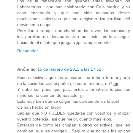
Los de la tabacalera son quienes antes llevaban los
Laboratorios... que han colaborado con Caja madrid y su
casa encendida y que han sido acusados desde
muchisimos colectivos por su dirigismo izquierdista del
movimiento okupa.
Perroflauta tranqui, que chambao, las raves, las cariocas y
los porrillos no desapareceran por esto, podras seguir
haciendo el niñato que juega a jipi tranquilamente.
Responder
Anónimo
15 de febrero de 2011 a las 17:52
Esos colectivos que les acusaron, no deben formar parte
de la sociedad civil española, o seran minoria, no? jjjjj.
Y debe ser pues que para estos alternativos torcios las
minorias no cuentan demasiado, jjj.
Esta muy bien que se caigan las caretas de los falsos!
Os han hecho un favor!
Sabian que NO PUEDEN quedarse con vosotros, y utilizar
vuestro potencial, asi que mejor, cuanto mas lejos.
Enteraos de como les chupan a otros colectivos, que les
cambian, que les corrigen... Seguro que no sois los unicos